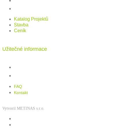
Stavba
Ceník
Katalog Projektů
Stavba
Ceník
Užitečné informace
FAQ
Kontakt
FAQ
Kontakt
Vytvoril METINAS s.r.o.
Zásady používání souborů cookies
Zásady ochrany osobních údajů