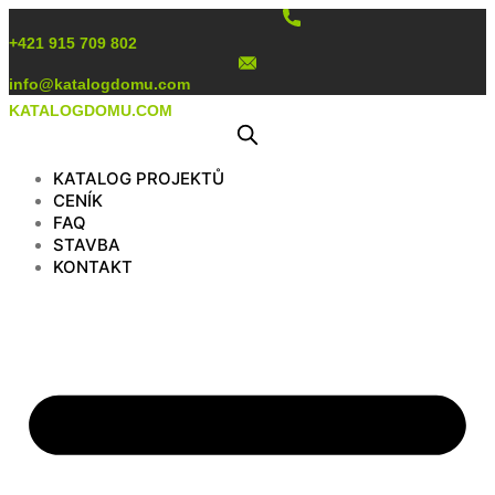
Preskočiť
na
+421 915 709 802
obsah
info@katalogdomu.com
KATALOGDOMU.COM
KATALOG PROJEKTŮ
CENÍK
FAQ
STAVBA
KONTAKT