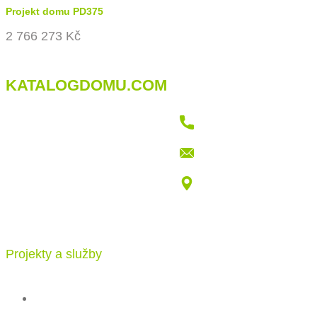
Projekt domu PD375
2 766 273 Kč
KATALOGDOMU.COM
+421 915 709 802
info@katalogdomu.com
Vajnorská 100/B, 83104 Bratislava
Projekty a služby
Katalog projektů