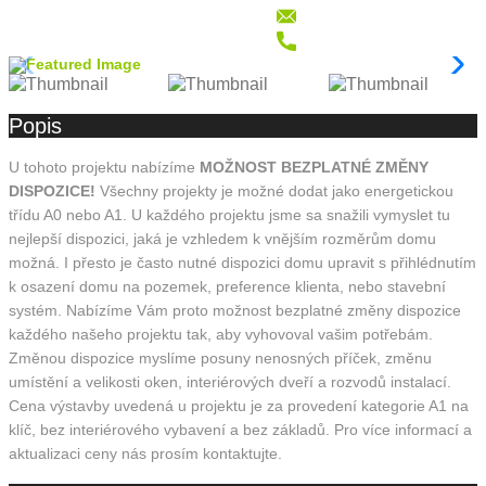
Popis
U tohoto projektu nabízíme
MOŽNOST BEZPLATNÉ ZMĚNY
DISPOZICE!
Všechny projekty je možné dodat jako energetickou
třídu A0 nebo A1. U každého projektu jsme sa snažili vymyslet tu
nejlepší dispozici, jaká je vzhledem k vnějším rozměrům domu
možná. I přesto je často nutné dispozici domu upravit s přihlédnutím
k osazení domu na pozemek, preference klienta, nebo stavební
systém. Nabízíme Vám proto možnost bezplatné změny dispozice
každého našeho projektu tak, aby vyhovoval vašim potřebám.
Změnou dispozice myslíme posuny nenosných příček, změnu
umístění a velikosti oken, interiérových dveří a rozvodů instalací.
Cena výstavby uvedená u projektu je za provedení kategorie A1 na
klíč, bez interiérového vybavení a bez základů. Pro více informací a
aktualizaci ceny nás prosím kontaktujte.