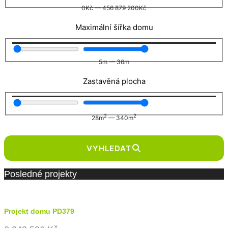
0
Kč
—
456 879 200
Kč
Maximální šířka domu
5
m
—
36
m
Zastavěná plocha
2
2
28
m
—
340
m
VYHLEDAT
Posledné projekty
Projekt domu PD379