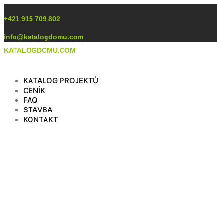
Preskočiť
na
+421 915 709 802
obsah
info@katalogdomu.com
KATALOGDOMU.COM
KATALOG PROJEKTŮ
CENÍK
FAQ
STAVBA
KONTAKT