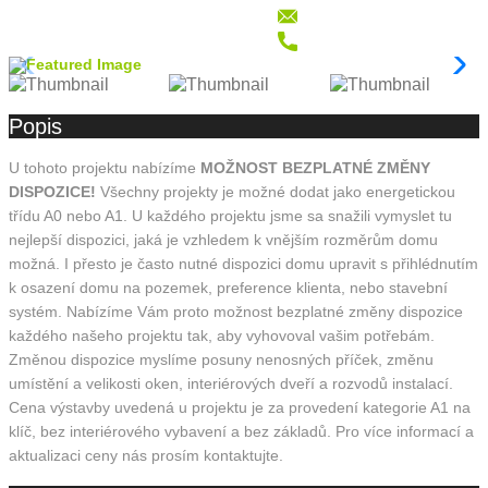
Popis
U tohoto projektu nabízíme
MOŽNOST BEZPLATNÉ ZMĚNY
DISPOZICE!
Všechny projekty je možné dodat jako energetickou
třídu A0 nebo A1. U každého projektu jsme sa snažili vymyslet tu
nejlepší dispozici, jaká je vzhledem k vnějším rozměrům domu
možná. I přesto je často nutné dispozici domu upravit s přihlédnutím
k osazení domu na pozemek, preference klienta, nebo stavební
systém. Nabízíme Vám proto možnost bezplatné změny dispozice
každého našeho projektu tak, aby vyhovoval vašim potřebám.
Změnou dispozice myslíme posuny nenosných příček, změnu
umístění a velikosti oken, interiérových dveří a rozvodů instalací.
Cena výstavby uvedená u projektu je za provedení kategorie A1 na
klíč, bez interiérového vybavení a bez základů. Pro více informací a
aktualizaci ceny nás prosím kontaktujte.