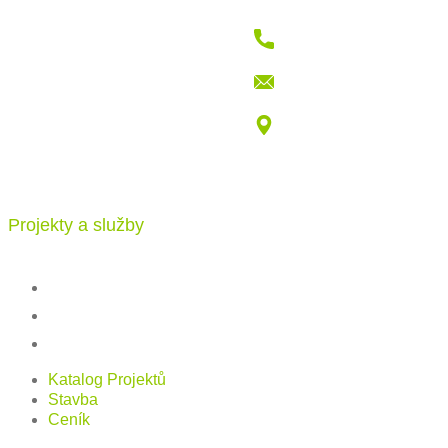
+421 915 709 802
info@katalogdomu.com
Vajnorská 100/B, 83104 Bratislava
Projekty a služby
Katalog projektů
Stavba
Ceník
Katalog Projektů
Stavba
Ceník