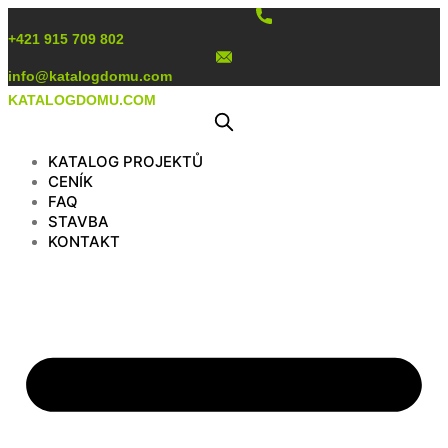
Preskočiť
na
+421 915 709 802
obsah
info@katalogdomu.com
KATALOGDOMU.COM
KATALOG PROJEKTŮ
CENÍK
FAQ
STAVBA
KONTAKT