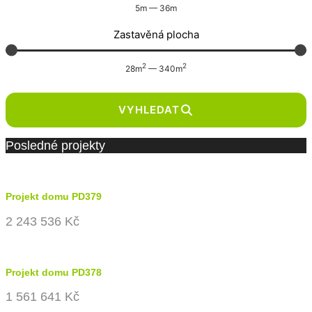
5
m
—
36
m
Zastavěná plocha
2
2
28
m
—
340
m
VYHLEDAT
Posledné projekty
Projekt domu PD379
2 243 536 Kč
Projekt domu PD378
1 561 641 Kč