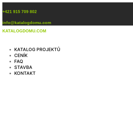
Preskočiť
na
+421 915 709 802
obsah
info@katalogdomu.com
KATALOGDOMU.COM
KATALOG PROJEKTŮ
CENÍK
FAQ
STAVBA
KONTAKT