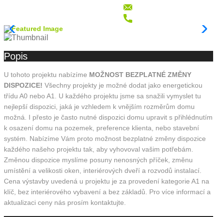
Popis
U tohoto projektu nabízíme
MOŽNOST BEZPLATNÉ ZMĚNY
DISPOZICE!
Všechny projekty je možné dodat jako energetickou
třídu A0 nebo A1. U každého projektu jsme sa snažili vymyslet tu
nejlepší dispozici, jaká je vzhledem k vnějším rozměrům domu
možná. I přesto je často nutné dispozici domu upravit s přihlédnutím
k osazení domu na pozemek, preference klienta, nebo stavební
systém. Nabízíme Vám proto možnost bezplatné změny dispozice
každého našeho projektu tak, aby vyhovoval vašim potřebám.
Změnou dispozice myslíme posuny nenosných příček, změnu
umístění a velikosti oken, interiérových dveří a rozvodů instalací.
Cena výstavby uvedená u projektu je za provedení kategorie A1 na
klíč, bez interiérového vybavení a bez základů. Pro více informací a
aktualizaci ceny nás prosím kontaktujte.