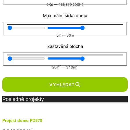
0
Kč
—
456 879 200
Kč
Maximální šířka domu
5
m
—
36
m
Zastavěná plocha
2
2
28
m
—
340
m
VYHLEDAT
Posledné projekty
Projekt domu PD379