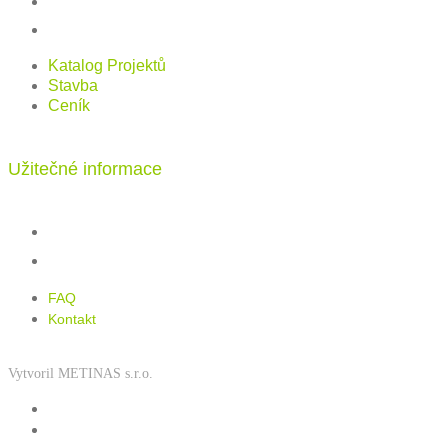
Stavba
Ceník
Katalog Projektů
Stavba
Ceník
Užitečné informace
FAQ
Kontakt
FAQ
Kontakt
Vytvoril METINAS s.r.o.
Zásady používání souborů cookies
Zásady ochrany osobních údajů