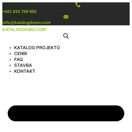
Preskočiť
na
+421 915 709 802
obsah
info@katalogdomu.com
KATALOGDOMU.COM
KATALOG PROJEKTŮ
CENÍK
FAQ
STAVBA
KONTAKT