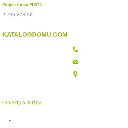
Projekt domu PD375
2 766 273 Kč
KATALOGDOMU.COM
+421 915 709 802
info@katalogdomu.com
Vajnorská 100/B, 83104 Bratislava
Projekty a služby
Katalog projektů