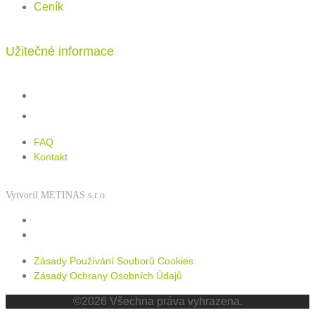
Ceník
Užitečné informace
FAQ
Kontakt
FAQ
Kontakt
Vytvoril METINAS s.r.o.
Zásady používání souborů cookies
Zásady ochrany osobních údajů
Zásady Používání Souborů Cookies
Zásady Ochrany Osobních Údajů
©2026 Všechna práva vyhrazena.