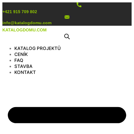
Preskočiť
na
+421 915 709 802
obsah
info@katalogdomu.com
KATALOGDOMU.COM
KATALOG PROJEKTŮ
CENÍK
FAQ
STAVBA
KONTAKT