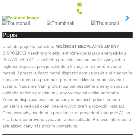
Popis
U tohoto projektu nabízíme
MOŽNOST BEZPLATNÉ ZMĚNY
DISPOZICE!
Všechny projekty je možné dodat jako energetickou
třídu A0 nebo A1. U každého projektu jsme sa snažili vymyslet tu
nejlepší dispozici, jaká je vzhledem k vnějším rozměrům domu
možná. I přesto je často nutné dispozici domu upravit s přihlédnutím
k osazení domu na pozemek, preference klienta, nebo stavební
systém. Nabízíme Vám proto možnost bezplatné změny dispozice
každého našeho projektu tak, aby vyhovoval vašim potřebám.
Změnou dispozice myslíme posuny nenosných příček, změnu
umístění a velikosti oken, interiérových dveří a rozvodů instalací.
Cena výstavby uvedená u projektu je za provedení kategorie A1 na
klíč, bez interiérového vybavení a bez základů. Pro více informací a
aktualizaci ceny nás prosím kontaktujte.