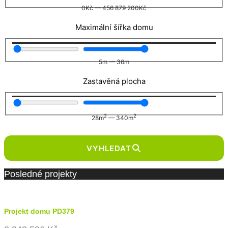
0
Kč
—
456 879 200
Kč
Maximální šířka domu
5
m
—
36
m
Zastavěná plocha
2
2
28
m
—
340
m
VYHLEDAT
Posledné projekty
Projekt domu PD379