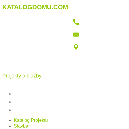
KATALOGDOMU.COM
+421 915 709 802
info@katalogdomu.com
Vajnorská 100/B, 83104 Bratislava
Projekty a služby
Katalog projektů
Stavba
Ceník
Katalog Projektů
Stavba