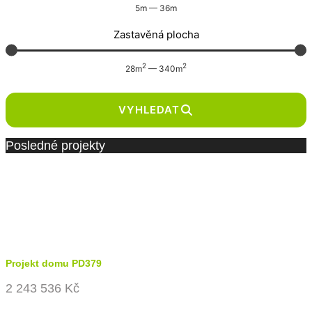
5
m
—
36
m
Zastavěná plocha
2
2
28
m
—
340
m
VYHLEDAT
Posledné projekty
Projekt domu PD379
2 243 536 Kč