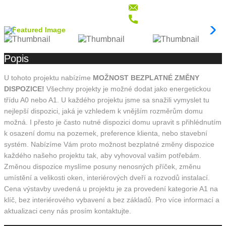
Popis
U tohoto projektu nabízíme
MOŽNOST BEZPLATNÉ ZMĚNY
DISPOZICE!
Všechny projekty je možné dodat jako energetickou
třídu A0 nebo A1. U každého projektu jsme sa snažili vymyslet tu
nejlepší dispozici, jaká je vzhledem k vnějším rozměrům domu
možná. I přesto je často nutné dispozici domu upravit s přihlédnutím
k osazení domu na pozemek, preference klienta, nebo stavební
systém. Nabízíme Vám proto možnost bezplatné změny dispozice
každého našeho projektu tak, aby vyhovoval vašim potřebám.
Změnou dispozice myslíme posuny nenosných příček, změnu
umístění a velikosti oken, interiérových dveří a rozvodů instalací.
Cena výstavby uvedená u projektu je za provedení kategorie A1 na
klíč, bez interiérového vybavení a bez základů. Pro více informací a
aktualizaci ceny nás prosím kontaktujte.