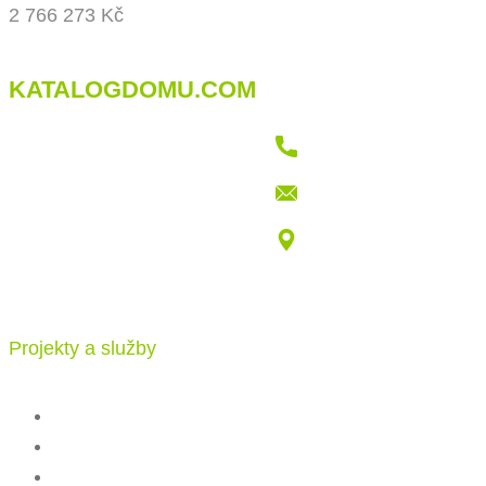
2 766 273 Kč
KATALOGDOMU.COM
+421 915 709 802
info@katalogdomu.com
Vajnorská 100/B, 83104 Bratislava
Projekty a služby
Katalog projektů
Stavba
Ceník