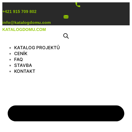
Preskočiť
na
+421 915 709 802
obsah
info@katalogdomu.com
KATALOGDOMU.COM
KATALOG PROJEKTŮ
CENÍK
FAQ
STAVBA
KONTAKT