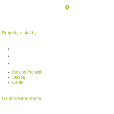
info@katalogdomu.com
Vajnorská 100/B, 83104 Bratislava
Projekty a služby
Katalog projektů
Stavba
Ceník
Katalog Projektů
Stavba
Ceník
Užitečné informace