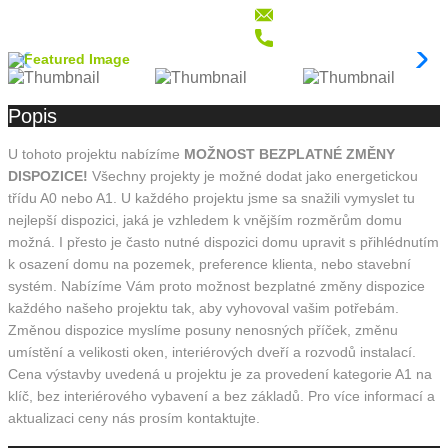
Popis
U tohoto projektu nabízíme
MOŽNOST BEZPLATNÉ ZMĚNY
DISPOZICE!
Všechny projekty je možné dodat jako energetickou
třídu A0 nebo A1. U každého projektu jsme sa snažili vymyslet tu
nejlepší dispozici, jaká je vzhledem k vnějším rozměrům domu
možná. I přesto je často nutné dispozici domu upravit s přihlédnutím
k osazení domu na pozemek, preference klienta, nebo stavební
systém. Nabízíme Vám proto možnost bezplatné změny dispozice
každého našeho projektu tak, aby vyhovoval vašim potřebám.
Změnou dispozice myslíme posuny nenosných příček, změnu
umístění a velikosti oken, interiérových dveří a rozvodů instalací.
Cena výstavby uvedená u projektu je za provedení kategorie A1 na
klíč, bez interiérového vybavení a bez základů. Pro více informací a
aktualizaci ceny nás prosím kontaktujte.