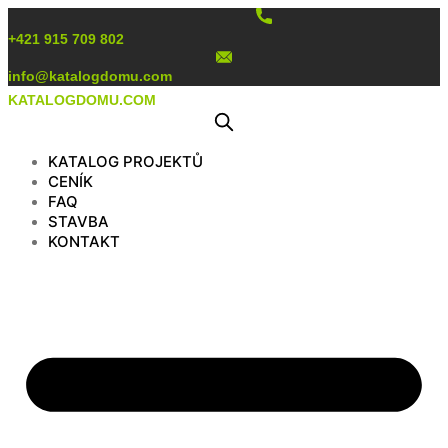
Preskočiť
na
+421 915 709 802
obsah
info@katalogdomu.com
KATALOGDOMU.COM
KATALOG PROJEKTŮ
CENÍK
FAQ
STAVBA
KONTAKT