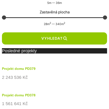
5
m
—
36
m
Zastavěná plocha
2
2
28
m
—
340
m
VYHLEDAT
Posledné projekty
Projekt domu PD379
2 243 536 Kč
Projekt domu PD378
1 561 641 Kč