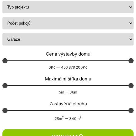
Cena výstavby domu
0
Kč
—
456 879 200
Kč
Maximální šířka domu
5
m
—
36
m
Zastavěná plocha
2
2
28
m
—
340
m