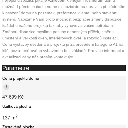
nejlepší dispozici, jaká je vzhledem k vnějším rozměrům domu
možná. I přesto je často nutné dispozici domu upravit s přihlédnutím
k osazení domu na pozemek, preference klienta, nebo stavební
systém. Nabízíme Vám proto možnost bezplatné změny dispozice
každého našeho projektu tak, aby vyhovoval vašim potřebám.
Změnou dispozice myslíme posuny nenosných příček, změnu
umístění a velikosti oken, interiérových dveří a rozvodů instalací.
Cena výstavby uvedená u projektu je za provedení kategorie A1 na
klíč, bez interiérového vybavení a bez základů. Pro více informací a
aktualizaci ceny nás prosím kontaktujte.
Parametre
Cena projektu domu
i
47 699 Kč
Užitková plocha
2
137 m
Zastavěná plocha