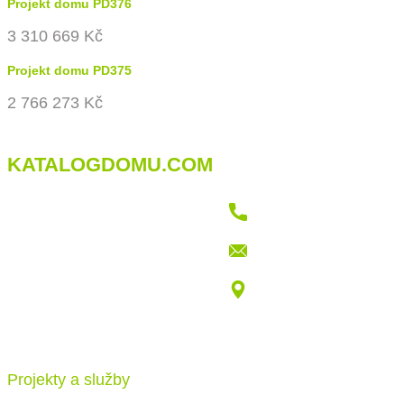
Projekt domu PD376
3 310 669 Kč
Projekt domu PD375
2 766 273 Kč
KATALOGDOMU.COM
+421 915 709 802
info@katalogdomu.com
Vajnorská 100/B, 83104 Bratislava
Projekty a služby