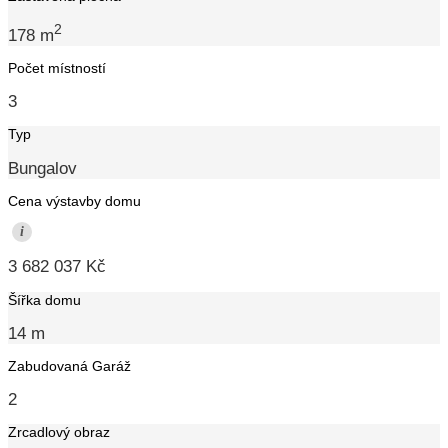
2
178 m
Počet místností
3
Typ
Bungalov
Cena výstavby domu
i
3 682 037 Kč
Šířka domu
14 m
Zabudovaná Garáž
2
Zrcadlový obraz