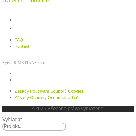
Užitečné informace
FAQ
Kontakt
FAQ
Kontakt
Vytvoril METINAS s.r.o.
Zásady používání souborů cookies
Zásady ochrany osobních údajů
Zásady Používání Souborů Cookies
Zásady Ochrany Osobních Údajů
©2026 Všechna práva vyhrazena.
Vyhľadať