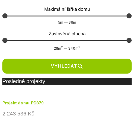
Maximální šířka domu
5
m
—
36
m
Zastavěná plocha
2
2
28
m
—
340
m
VYHLEDAT
Posledné projekty
Projekt domu PD379
2 243 536 Kč