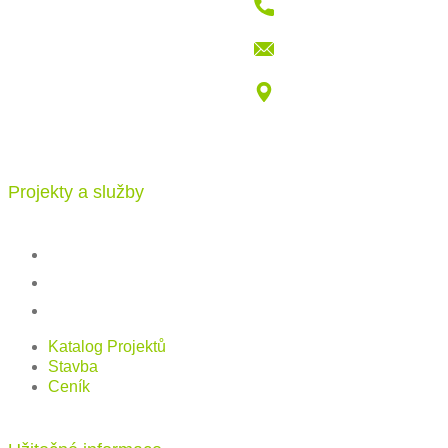
+421 915 709 802
info@katalogdomu.com
Vajnorská 100/B, 83104 Bratislava
Projekty a služby
Katalog projektů
Stavba
Ceník
Katalog Projektů
Stavba
Ceník