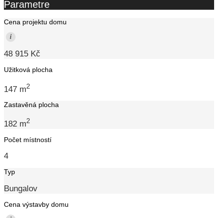
Parametre
Cena projektu domu
i
48 915 Kč
Užitková plocha
2
147 m
Zastavěná plocha
2
182 m
Počet místností
4
Typ
Bungalov
Cena výstavby domu