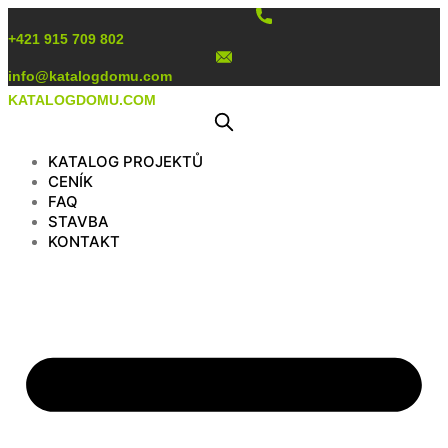
Preskočiť
na
+421 915 709 802
obsah
info@katalogdomu.com
KATALOGDOMU.COM
KATALOG PROJEKTŮ
CENÍK
FAQ
STAVBA
KONTAKT