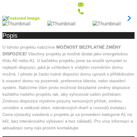
Popis
U tohoto projektu nabízíme
MOŽNOST BEZPLATNÉ ZMĚNY
DISPOZICE!
Všechny projekty je možné dodat jako energetickou
třídu A0 nebo A1. U každého projektu jsme sa snažili vymyslet tu
nejlepší dispozici, jaká je vzhledem k vnějším rozměrům domu
možná. I přesto je často nutné dispozici domu upravit s přihlédnutím
k osazení domu na pozemek, preference klienta, nebo stavební
systém. Nabízíme Vám proto možnost bezplatné změny dispozice
každého našeho projektu tak, aby vyhovoval vašim potřebám.
Změnou dispozice myslíme posuny nenosných příček, změnu
umístění a velikosti oken, interiérových dveří a rozvodů instalací.
Cena výstavby uvedená u projektu je za provedení kategorie A1 na
klíč, bez interiérového vybavení a bez základů. Pro více informací a
aktualizaci ceny nás prosím kontaktujte.