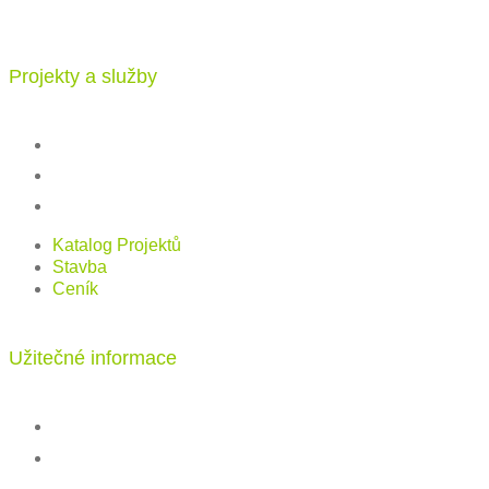
Vajnorská 100/B, 83104 Bratislava
Projekty a služby
Katalog projektů
Stavba
Ceník
Katalog Projektů
Stavba
Ceník
Užitečné informace
FAQ
Kontakt