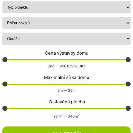
Cena výstavby domu
0
Kč
—
456 879 200
Kč
Maximální šířka domu
5
m
—
36
m
Zastavěná plocha
2
2
28
m
—
340
m