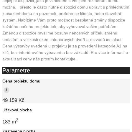
nejlepší dispozici, jaká je vzhledem k vnějším rozměrům domu
možná. I přesto je často nutné dispozici domu upravit s přihlédnutím
k osazení domu na pozemek, preference klienta, nebo stavební
systém. Nabízíme Vám proto možnost bezplatné změny dispozice
každého našeho projektu tak, aby vyhovoval vašim potřebám.
Změnou dispozice myslíme posuny nenosných příček, změnu
umístění a velikosti oken, interiérových dveří a rozvodů instalací.
Cena výstavby uvedená u projektu je za provedení kategorie A1 na
klíč, bez interiérového vybavení a bez základů. Pro více informací a
aktualizaci ceny nás prosím kontaktujte.
Parametre
Cena projektu domu
i
49 159 Kč
Užitková plocha
2
183 m
Zastavěná plocha