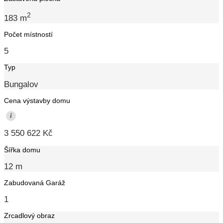
2
183 m
Počet místností
5
Typ
Bungalov
Cena výstavby domu
i
3 550 622 Kč
Šířka domu
12 m
Zabudovaná Garáž
1
Zrcadlový obraz