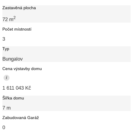
Zastavěná plocha
2
72 m
Počet místností
3
Typ
Bungalov
Cena výstavby domu
i
1 611 043 Kč
Šířka domu
7 m
Zabudovaná Garáž
0