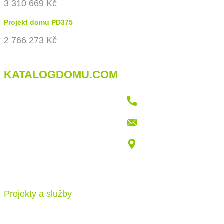
3 310 669 Kč
Projekt domu PD375
2 766 273 Kč
KATALOGDOMU.COM
+421 915 709 802
info@katalogdomu.com
Vajnorská 100/B, 83104 Bratislava
Projekty a služby