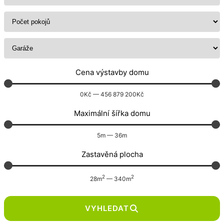
Cena výstavby domu
0
Kč
—
456 879 200
Kč
Maximální šířka domu
5
m
—
36
m
Zastavěná plocha
2
2
28
m
—
340
m
VYHLEDAT