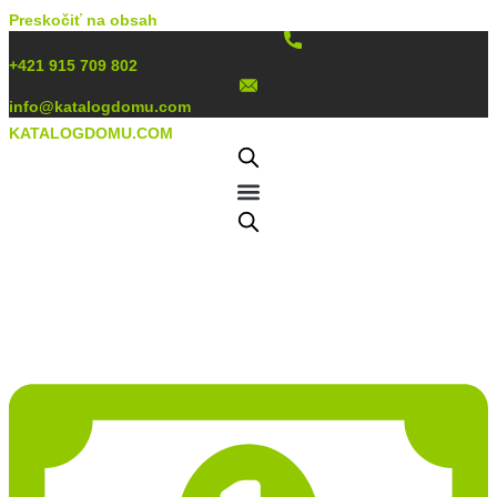
Preskočiť na obsah
+421 915 709 802
info@katalogdomu.com
KATALOGDOMU.COM
Projekt domu PD299