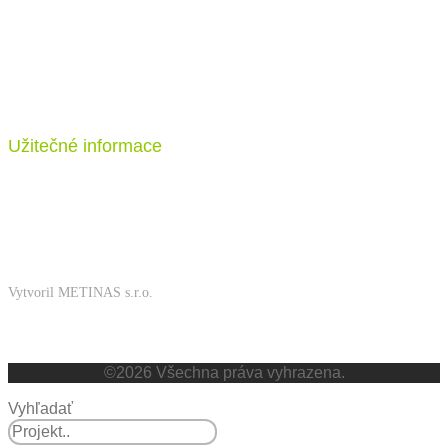
Katalog projektů
Stavba
Ceník
Užitečné informace
FAQ
Kontakt
Vytvoril METINAS s.r.o.
Zásady používání souborů cookies
Zásady ochrany osobních údajů
©2026 Všechna práva vyhrazena.
Vyhľadať