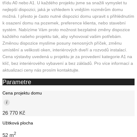
třídu A0 nebo A1. U každého projektu jsme sa snažili vymyslet tu
nejlepší dispozici, jaká je vzhledem k vnějším rozměrům domu
možná. I přesto je často nutné dispozici domu upravit s přihlédnutím
k osazení domu na pozemek, preference klienta, nebo stavební
systém. Nabízíme Vám proto možnost bezplatné změny dispozice
každého našeho projektu tak, aby vyhovoval vašim potřebám.
Změnou dispozice myslíme posuny nenosných příček, změnu
umístění a velikosti oken, interiérových dveří a rozvodů instalací.
Cena výstavby uvedená u projektu je za provedení kategorie A1 na
klíč, bez interiérového vybavení a bez základů. Pro více informací a
aktualizaci ceny nás prosím kontaktujte.
Parametre
Cena projektu domu
i
26 770 Kč
Užitková plocha
2
52 m