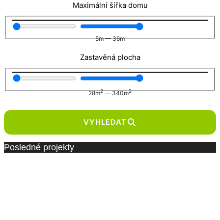
Maximální šířka domu
5
m
—
36
m
Zastavěná plocha
2
2
28
m
—
340
m
VYHLEDAT
Posledné projekty