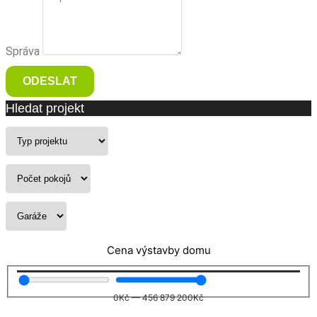
Správa
ODESLAT
Hledat projekt
Cena výstavby domu
0
Kč
—
456 879 200
Kč