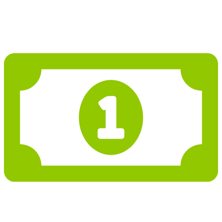
Projekt domu PD296
963 706 Kč