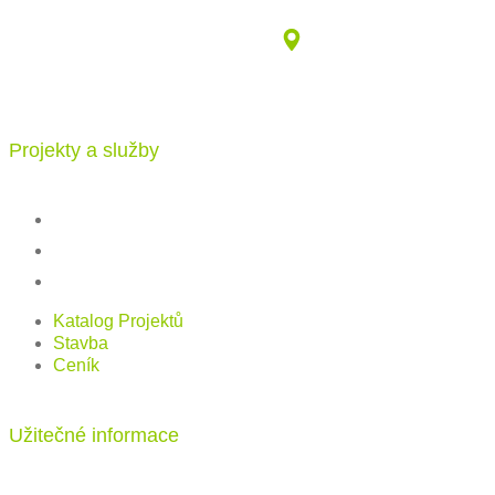
info@katalogdomu.com
Vajnorská 100/B, 83104 Bratislava
Projekty a služby
Katalog projektů
Stavba
Ceník
Katalog Projektů
Stavba
Ceník
Užitečné informace