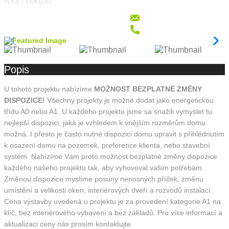
POČET POKOJŮ
Popis
U tohoto projektu nabízíme
MOŽNOST BEZPLATNÉ ZMĚNY
DISPOZICE!
Všechny projekty je možné dodat jako energetickou
třídu A0 nebo A1. U každého projektu jsme sa snažili vymyslet tu
nejlepší dispozici, jaká je vzhledem k vnějším rozměrům domu
možná. I přesto je často nutné dispozici domu upravit s přihlédnutím
k osazení domu na pozemek, preference klienta, nebo stavební
systém. Nabízíme Vám proto možnost bezplatné změny dispozice
každého našeho projektu tak, aby vyhovoval vašim potřebám.
Změnou dispozice myslíme posuny nenosných příček, změnu
umístění a velikosti oken, interiérových dveří a rozvodů instalací.
Cena výstavby uvedená u projektu je za provedení kategorie A1 na
klíč, bez interiérového vybavení a bez základů. Pro více informací a
aktualizaci ceny nás prosím kontaktujte.