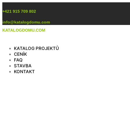
Preskočiť
na
+421 915 709 802
obsah
info@katalogdomu.com
KATALOGDOMU.COM
KATALOG PROJEKTŮ
CENÍK
FAQ
STAVBA
KONTAKT