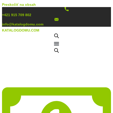
Preskočiť na obsah
+421 915 709 802
info@katalogdomu.com
KATALOGDOMU.COM
Projekt domu PD282