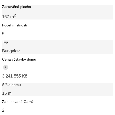
Zastavěná plocha
2
167 m
Počet místností
5
Typ
Bungalov
Cena výstavby domu
i
3 241 555 Kč
Šířka domu
15 m
Zabudovaná Garáž
2