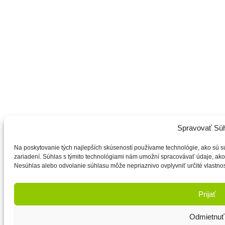
Spravovať Sú
Na poskytovanie tých najlepších skúseností používame technológie, ako sú s
zariadení. Súhlas s týmito technológiami nám umožní spracovávať údaje, ako j
Nesúhlas alebo odvolanie súhlasu môže nepriaznivo ovplyvniť určité vlastnost
Prijať
Odmietnuť