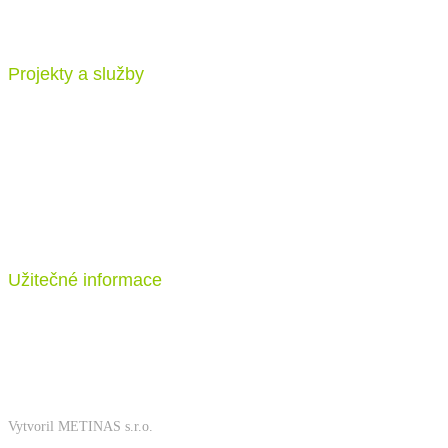
Vajnorská 100/B, 83104 Bratislava
Projekty a služby
Katalog projektů
Stavba
Ceník
Užitečné informace
FAQ
Kontakt
Vytvoril METINAS s.r.o.