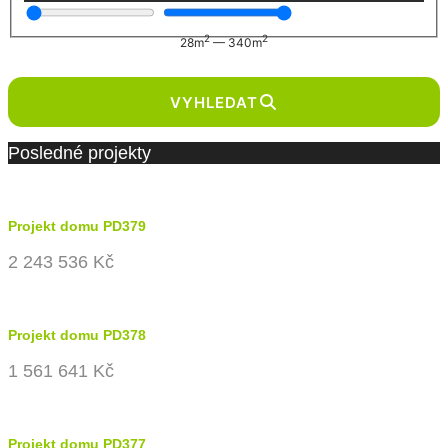
2
2
28
m
—
340
m
VYHLEDAT
Posledné projekty
Projekt domu PD379
2 243 536 Kč
Projekt domu PD378
1 561 641 Kč
Projekt domu PD377