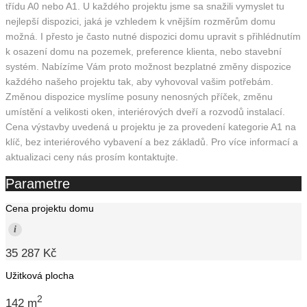
třídu A0 nebo A1. U každého projektu jsme sa snažili vymyslet tu
nejlepší dispozici, jaká je vzhledem k vnějším rozměrům domu
možná. I přesto je často nutné dispozici domu upravit s přihlédnutím
k osazení domu na pozemek, preference klienta, nebo stavební
systém. Nabízíme Vám proto možnost bezplatné změny dispozice
každého našeho projektu tak, aby vyhovoval vašim potřebám.
Změnou dispozice myslíme posuny nenosných příček, změnu
umístění a velikosti oken, interiérových dveří a rozvodů instalací.
Cena výstavby uvedená u projektu je za provedení kategorie A1 na
klíč, bez interiérového vybavení a bez základů. Pro více informací a
aktualizaci ceny nás prosím kontaktujte.
Parametre
Cena projektu domu
i
35 287 Kč
Užitková plocha
2
142 m