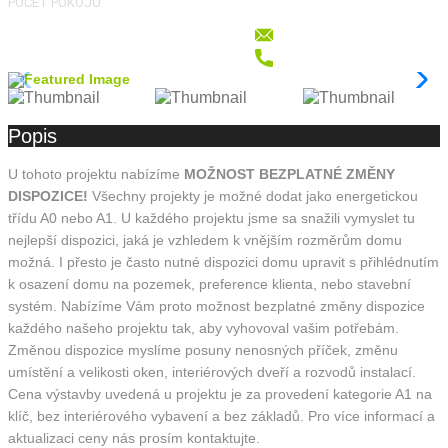
POČET POKOJŮ
Popis
U tohoto projektu nabízíme
MOŽNOST BEZPLATNÉ ZMĚNY
DISPOZICE!
Všechny projekty je možné dodat jako energetickou
třídu A0 nebo A1. U každého projektu jsme sa snažili vymyslet tu
nejlepší dispozici, jaká je vzhledem k vnějším rozměrům domu
možná. I přesto je často nutné dispozici domu upravit s přihlédnutím
k osazení domu na pozemek, preference klienta, nebo stavební
systém. Nabízíme Vám proto možnost bezplatné změny dispozice
každého našeho projektu tak, aby vyhovoval vašim potřebám.
Změnou dispozice myslíme posuny nenosných příček, změnu
umístění a velikosti oken, interiérových dveří a rozvodů instalací.
Cena výstavby uvedená u projektu je za provedení kategorie A1 na
klíč, bez interiérového vybavení a bez základů. Pro více informací a
aktualizaci ceny nás prosím kontaktujte.