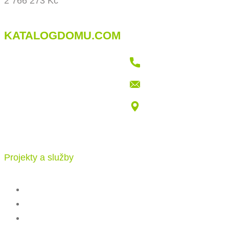
2 766 273 Kč
KATALOGDOMU.COM
+421 915 709 802
info@katalogdomu.com
Vajnorská 100/B, 83104 Bratislava
Projekty a služby
Katalog projektů
Stavba
Ceník