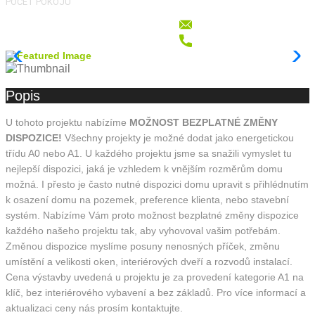
POČET POKOJŮ
Popis
U tohoto projektu nabízíme
MOŽNOST BEZPLATNÉ ZMĚNY
DISPOZICE!
Všechny projekty je možné dodat jako energetickou
třídu A0 nebo A1. U každého projektu jsme sa snažili vymyslet tu
nejlepší dispozici, jaká je vzhledem k vnějším rozměrům domu
možná. I přesto je často nutné dispozici domu upravit s přihlédnutím
k osazení domu na pozemek, preference klienta, nebo stavební
systém. Nabízíme Vám proto možnost bezplatné změny dispozice
každého našeho projektu tak, aby vyhovoval vašim potřebám.
Změnou dispozice myslíme posuny nenosných příček, změnu
umístění a velikosti oken, interiérových dveří a rozvodů instalací.
Cena výstavby uvedená u projektu je za provedení kategorie A1 na
klíč, bez interiérového vybavení a bez základů. Pro více informací a
aktualizaci ceny nás prosím kontaktujte.