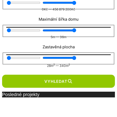
0
Kč
—
456 879 200
Kč
Maximální šířka domu
5
m
—
36
m
Zastavěná plocha
2
2
28
m
—
340
m
VYHLEDAT
Posledné projekty