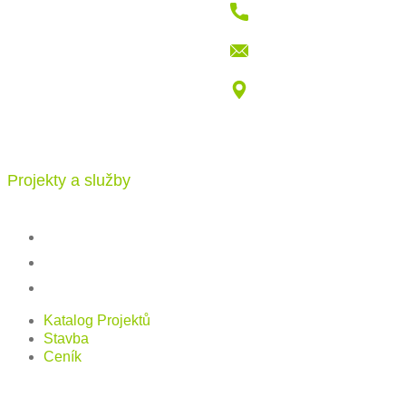
+421 915 709 802
info@katalogdomu.com
Vajnorská 100/B, 83104 Bratislava
Projekty a služby
Katalog projektů
Stavba
Ceník
Katalog Projektů
Stavba
Ceník