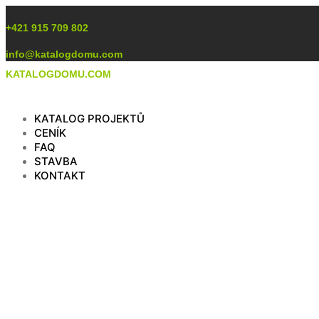
Preskočiť
na
+421 915 709 802
obsah
info@katalogdomu.com
KATALOGDOMU.COM
KATALOG PROJEKTŮ
CENÍK
FAQ
STAVBA
KONTAKT