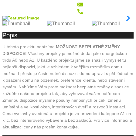
Popis
U tohoto projektu nabízíme
MOŽNOST BEZPLATNÉ ZMĚNY
DISPOZICE!
Všechny projekty je možné dodat jako energetickou
třídu A0 nebo A1. U každého projektu jsme sa snažili vymyslet tu
nejlepší dispozici, jaká je vzhledem k vnějším rozměrům domu
možná. I přesto je často nutné dispozici domu upravit s přihlédnutím
k osazení domu na pozemek, preference klienta, nebo stavební
systém. Nabízíme Vám proto možnost bezplatné změny dispozice
každého našeho projektu tak, aby vyhovoval vašim potřebám.
Změnou dispozice myslíme posuny nenosných příček, změnu
umístění a velikosti oken, interiérových dveří a rozvodů instalací.
Cena výstavby uvedená u projektu je za provedení kategorie A1 na
klíč, bez interiérového vybavení a bez základů. Pro více informací a
aktualizaci ceny nás prosím kontaktujte.