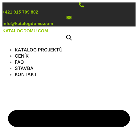
Preskočiť
na
+421 915 709 802
obsah
info@katalogdomu.com
KATALOGDOMU.COM
KATALOG PROJEKTŮ
CENÍK
FAQ
STAVBA
KONTAKT