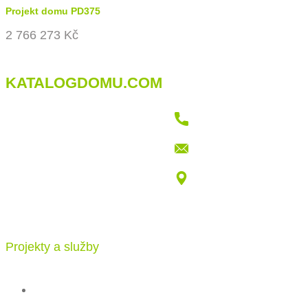
Projekt domu PD375
2 766 273 Kč
KATALOGDOMU.COM
+421 915 709 802
info@katalogdomu.com
Vajnorská 100/B, 83104 Bratislava
Projekty a služby
Katalog projektů