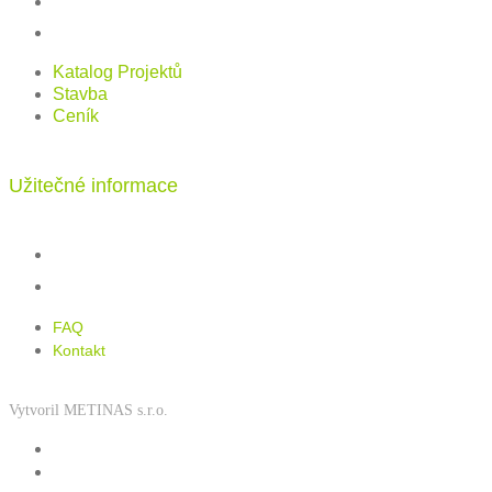
Stavba
Ceník
Katalog Projektů
Stavba
Ceník
Užitečné informace
FAQ
Kontakt
FAQ
Kontakt
Vytvoril METINAS s.r.o.
Zásady používání souborů cookies
Zásady ochrany osobních údajů