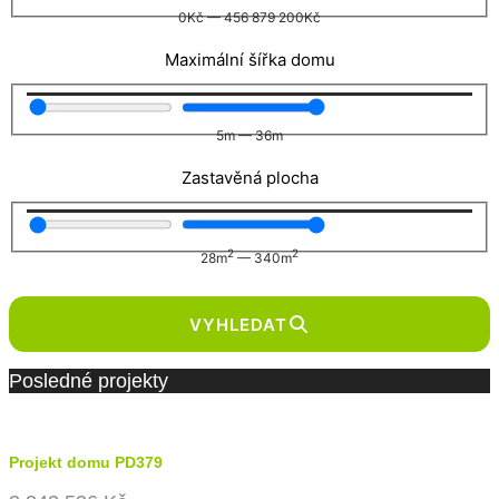
0
Kč
—
456 879 200
Kč
Maximální šířka domu
5
m
—
36
m
Zastavěná plocha
2
2
28
m
—
340
m
VYHLEDAT
Posledné projekty
Projekt domu PD379