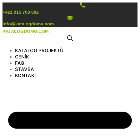
Preskočiť
na
+421 915 709 802
obsah
info@katalogdomu.com
KATALOGDOMU.COM
KATALOG PROJEKTŮ
CENÍK
FAQ
STAVBA
KONTAKT