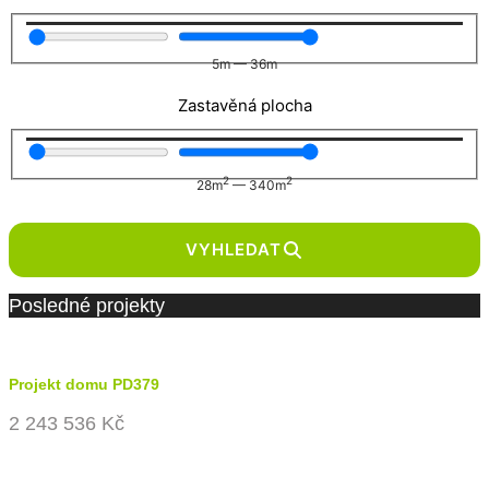
5
m
—
36
m
Zastavěná plocha
2
2
28
m
—
340
m
VYHLEDAT
Posledné projekty
Projekt domu PD379
2 243 536 Kč