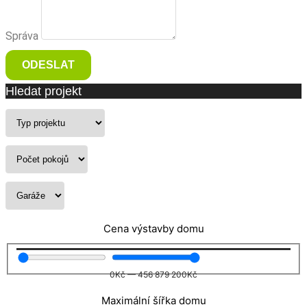
Správa
ODESLAT
Hledat projekt
Cena výstavby domu
0
Kč
—
456 879 200
Kč
Maximální šířka domu