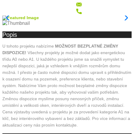
Popis
U tohoto projektu nabízíme
MOŽNOST BEZPLATNÉ ZMĚNY
DISPOZICE!
Všechny projekty je možné dodat jako energetickou
třídu A0 nebo A1. U každého projektu jsme sa snažili vymyslet tu
nejlepší dispozici, jaká je vzhledem k vnějším rozměrům domu
možná. I přesto je často nutné dispozici domu upravit s přihlédnutím
k osazení domu na pozemek, preference klienta, nebo stavební
systém. Nabízíme Vám proto možnost bezplatné změny dispozice
každého našeho projektu tak, aby vyhovoval vašim potřebám.
Změnou dispozice myslíme posuny nenosných příček, změnu
umístění a velikosti oken, interiérových dveří a rozvodů instalací.
Cena výstavby uvedená u projektu je za provedení kategorie A1 na
klíč, bez interiérového vybavení a bez základů. Pro více informací a
aktualizaci ceny nás prosím kontaktujte.