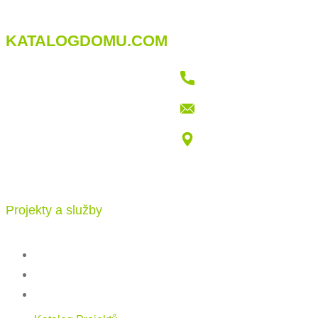
KATALOGDOMU.COM
+421 915 709 802
info@katalogdomu.com
Vajnorská 100/B, 83104 Bratislava
Projekty a služby
Katalog projektů
Stavba
Ceník