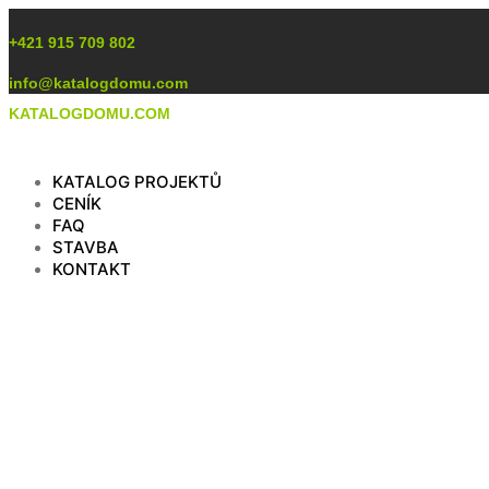
Preskočiť
na
+421 915 709 802
obsah
info@katalogdomu.com
KATALOGDOMU.COM
KATALOG PROJEKTŮ
CENÍK
FAQ
STAVBA
KONTAKT