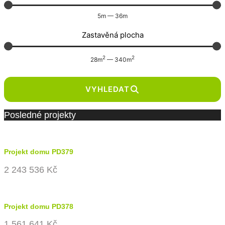
5
m
—
36
m
Zastavěná plocha
2
2
28
m
—
340
m
VYHLEDAT
Posledné projekty
Projekt domu PD379
2 243 536 Kč
Projekt domu PD378
1 561 641 Kč