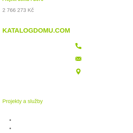
2 766 273 Kč
KATALOGDOMU.COM
+421 915 709 802
info@katalogdomu.com
Vajnorská 100/B, 83104 Bratislava
Projekty a služby
Katalog projektů
Stavba