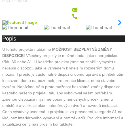
POČET POKOJŮ
Popis
U tohoto projektu nabízíme
MOŽNOST BEZPLATNÉ ZMĚNY
DISPOZICE!
Všechny projekty je možné dodat jako energetickou
třídu A0 nebo A1. U každého projektu jsme sa snažili vymyslet tu
nejlepší dispozici, jaká je vzhledem k vnějším rozměrům domu
možná. I přesto je často nutné dispozici domu upravit s přihlédnutím
k osazení domu na pozemek, preference klienta, nebo stavební
systém. Nabízíme Vám proto možnost bezplatné změny dispozice
každého našeho projektu tak, aby vyhovoval vašim potřebám.
Změnou dispozice myslíme posuny nenosných příček, změnu
umístění a velikosti oken, interiérových dveří a rozvodů instalací.
Cena výstavby uvedená u projektu je za provedení kategorie A1 na
klíč, bez interiérového vybavení a bez základů. Pro více informací a
aktualizaci ceny nás prosím kontaktujte.