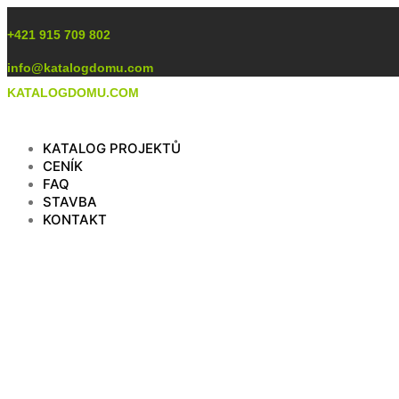
Preskočiť
na
+421 915 709 802
obsah
info@katalogdomu.com
KATALOGDOMU.COM
KATALOG PROJEKTŮ
CENÍK
FAQ
STAVBA
KONTAKT