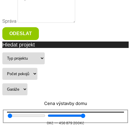
Správa
ODESLAT
Hledat projekt
Cena výstavby domu
0
Kč
—
456 879 200
Kč