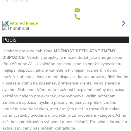
POČET POKOJŮ
Popis
U tohoto projektu nabízíme
MOŽNOST BEZPLATNÉ ZMĚNY
DISPOZICE!
Všechny projekty je možné dodat jako energetickou
třídu A0 nebo A1. U každého projektu jsme sa snažili vymyslet tu
nejlepší dispozici, jaká je vzhledem k vnějším rozměrům domu
možná. I přesto je často nutné dispozici domu upravit s přihlédnutím
k osazení domu na pozemek, preference klienta, nebo stavební
systém. Nabízíme Vám proto možnost bezplatné změny dispozice
každého našeho projektu tak, aby vyhovoval vašim potřebám.
Změnou dispozice myslíme posuny nenosných příček, změnu
umístění a velikosti oken, interiérových dveří a rozvodů instalací.
Cena výstavby uvedená u projektu je za provedení kategorie A1 na
klíč, bez interiérového vybavení a bez základů. Pro více informací a
aktualizaci ceny nás prosím kontaktujte.