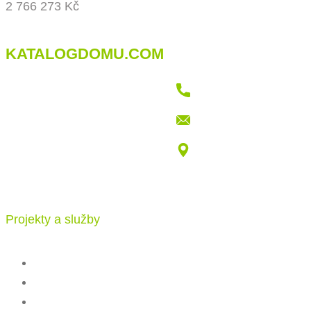
2 766 273 Kč
KATALOGDOMU.COM
+421 915 709 802
info@katalogdomu.com
Vajnorská 100/B, 83104 Bratislava
Projekty a služby
Katalog projektů
Stavba
Ceník