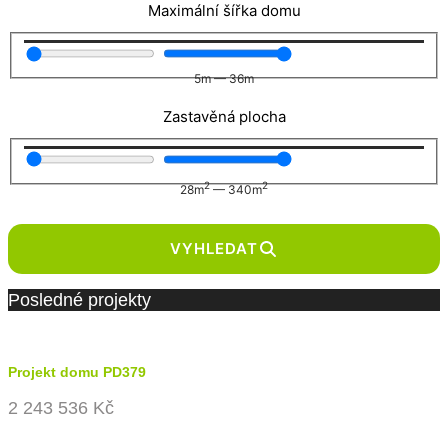
Maximální šířka domu
5
m
—
36
m
Zastavěná plocha
2
2
28
m
—
340
m
VYHLEDAT
Posledné projekty
Projekt domu PD379
2 243 536 Kč