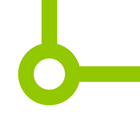
2
59 m