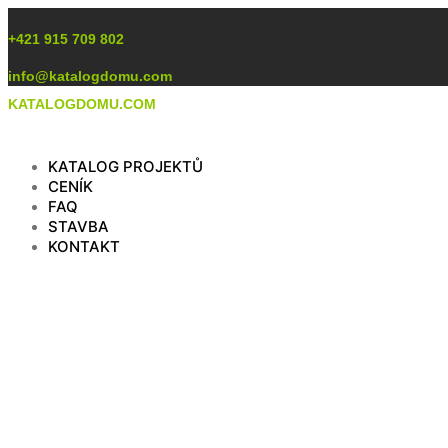
Preskočiť
na
+421 915 709 802
obsah
info@katalogdomu.com
KATALOGDOMU.COM
KATALOG PROJEKTŮ
CENÍK
FAQ
STAVBA
KONTAKT