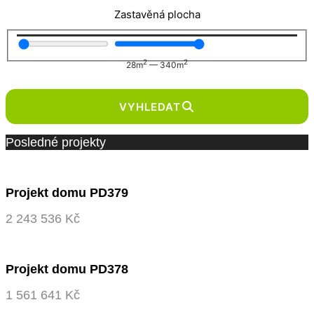
Zastavěná plocha
2
2
28
m
—
340
m
VYHLEDAT
Posledné projekty
Projekt domu PD379
2 243 536 Kč
Projekt domu PD378
1 561 641 Kč