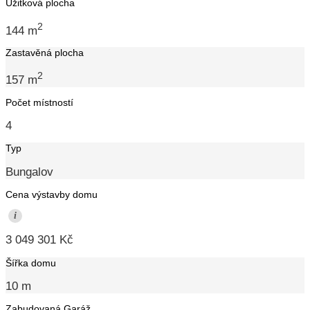
Užitková plocha
2
144 m
Zastavěná plocha
2
157 m
Počet místností
4
Typ
Bungalov
Cena výstavby domu
i
3 049 301 Kč
Šířka domu
10 m
Zabudovaná Garáž