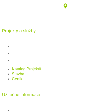
info@katalogdomu.com
Vajnorská 100/B, 83104 Bratislava
Projekty a služby
Katalog projektů
Stavba
Ceník
Katalog Projektů
Stavba
Ceník
Užitečné informace
FAQ