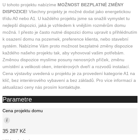
U tohoto projektu nabízíme
MOŽNOST BEZPLATNÉ ZMĚNY
DISPOZICE!
Všechny projekty je možné dodat jako energetickou
třídu A0 nebo A1. U každého projektu jsme sa snažili vymyslet tu
nejlepší dispozici, jaká je vzhledem k vnějším rozměrům domu
možná. I přesto je často nutné dispozici domu upravit s přihlédnutím
k osazení domu na pozemek, preference klienta, nebo stavební
systém. Nabízíme Vám proto možnost bezplatné změny dispozice
každého našeho projektu tak, aby vyhovoval vašim potřebám.
Změnou dispozice myslíme posuny nenosných příček, změnu
umístění a velikosti oken, interiérových dveří a rozvodů instalací.
Cena výstavby uvedená u projektu je za provedení kategorie A1 na
klíč, bez interiérového vybavení a bez základů. Pro více informací a
aktualizaci ceny nás prosím kontaktujte.
Parametre
Cena projektu domu
i
35 287 Kč