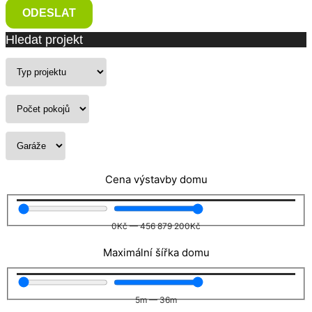
ODESLAT
Hledat projekt
Cena výstavby domu
0
Kč
—
456 879 200
Kč
Maximální šířka domu
5
m
—
36
m