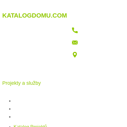
KATALOGDOMU.COM
+421 915 709 802
info@katalogdomu.com
Vajnorská 100/B, 83104 Bratislava
Projekty a služby
Katalog projektů
Stavba
Ceník
Katalog Projektů