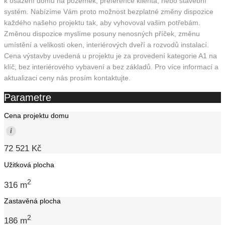
k osazení domu na pozemek, preference klienta, nebo stavební
systém. Nabízíme Vám proto možnost bezplatné změny dispozice
každého našeho projektu tak, aby vyhovoval vašim potřebám.
Změnou dispozice myslíme posuny nenosných příček, změnu
umístění a velikosti oken, interiérových dveří a rozvodů instalací.
Cena výstavby uvedená u projektu je za provedení kategorie A1 na
klíč, bez interiérového vybavení a bez základů. Pro více informací a
aktualizaci ceny nás prosím kontaktujte.
Parametre
Cena projektu domu
i
72 521 Kč
Užitková plocha
2
316 m
Zastavěná plocha
2
186 m