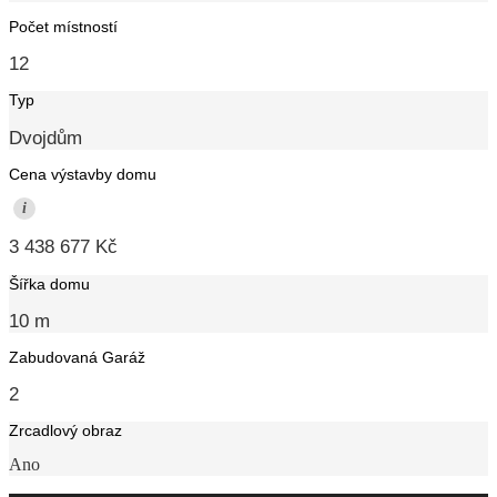
Počet místností
12
Typ
Dvojdům
Cena výstavby domu
i
3 438 677 Kč
Šířka domu
10 m
Zabudovaná Garáž
2
Zrcadlový obraz
Ano