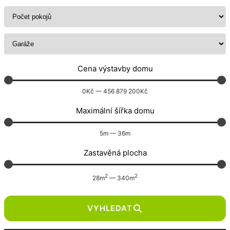
Cena výstavby domu
0
Kč
—
456 879 200
Kč
Maximální šířka domu
5
m
—
36
m
Zastavěná plocha
2
2
28
m
—
340
m
VYHLEDAT