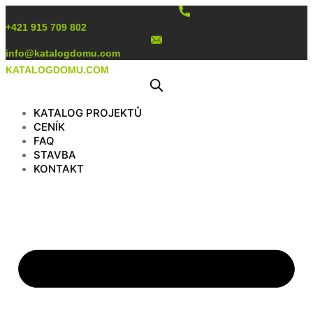
Preskočiť
na
+421 915 709 802
obsah
info@katalogdomu.com
KATALOGDOMU.COM
KATALOG PROJEKTŮ
CENÍK
FAQ
STAVBA
KONTAKT