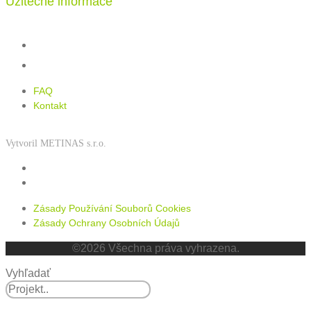
Užitečné informace
FAQ
Kontakt
FAQ
Kontakt
Vytvoril METINAS s.r.o.
Zásady používání souborů cookies
Zásady ochrany osobních údajů
Zásady Používání Souborů Cookies
Zásady Ochrany Osobních Údajů
©2026 Všechna práva vyhrazena.
Vyhľadať