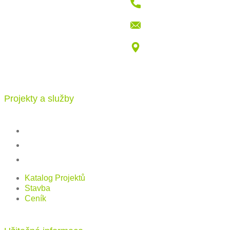
+421 915 709 802
info@katalogdomu.com
Vajnorská 100/B, 83104 Bratislava
Projekty a služby
Katalog projektů
Stavba
Ceník
Katalog Projektů
Stavba
Ceník