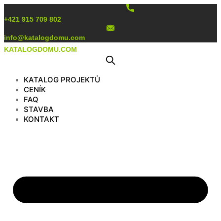
Preskočiť
na
+421 915 709 802
obsah
info@katalogdomu.com
KATALOGDOMU.COM
KATALOG PROJEKTŮ
CENÍK
FAQ
STAVBA
KONTAKT