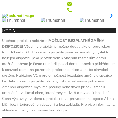
Popis
U tohoto projektu nabízíme
MOŽNOST BEZPLATNÉ ZMĚNY
DISPOZICE!
Všechny projekty je možné dodat jako energetickou
třídu A0 nebo A1. U každého projektu jsme sa snažili vymyslet tu
nejlepší dispozici, jaká je vzhledem k vnějším rozměrům domu
možná. I přesto je často nutné dispozici domu upravit s přihlédnutím
k osazení domu na pozemek, preference klienta, nebo stavební
systém. Nabízíme Vám proto možnost bezplatné změny dispozice
každého našeho projektu tak, aby vyhovoval vašim potřebám.
Změnou dispozice myslíme posuny nenosných příček, změnu
umístění a velikosti oken, interiérových dveří a rozvodů instalací.
Cena výstavby uvedená u projektu je za provedení kategorie A1 na
klíč, bez interiérového vybavení a bez základů. Pro více informací a
aktualizaci ceny nás prosím kontaktujte.