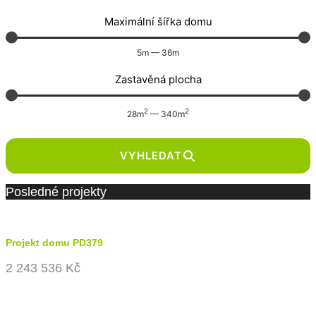
Maximální šířka domu
5
m
—
36
m
Zastavěná plocha
2
2
28
m
—
340
m
VYHLEDAT
Posledné projekty
Projekt domu PD379
2 243 536 Kč