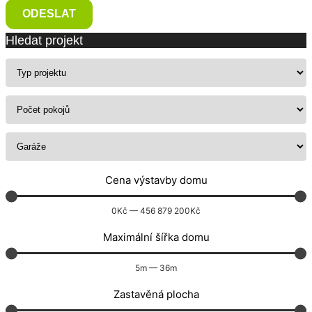
ODESLAT
Hledat projekt
Cena výstavby domu
0
Kč
—
456 879 200
Kč
Maximální šířka domu
5
m
—
36
m
Zastavěná plocha