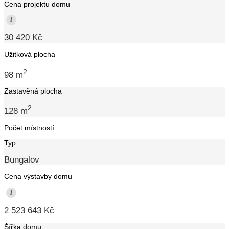
Cena projektu domu
i
30 420 Kč
Užitková plocha
2
98 m
Zastavěná plocha
2
128 m
Počet místností
Typ
Bungalov
Cena výstavby domu
i
2 523 643 Kč
Šířka domu