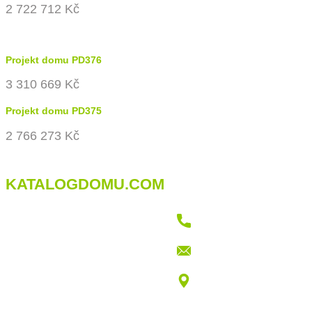
2 722 712 Kč
Projekt domu PD376
3 310 669 Kč
Projekt domu PD375
2 766 273 Kč
KATALOGDOMU.COM
+421 915 709 802
info@katalogdomu.com
Vajnorská 100/B, 83104 Bratislava