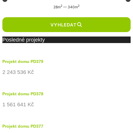
2
2
28
m
—
340
m
VYHLEDAT
Posledné projekty
Projekt domu PD379
2 243 536 Kč
Projekt domu PD378
1 561 641 Kč
Projekt domu PD377