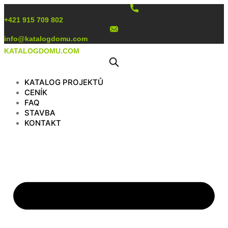
Preskočiť
na
+421 915 709 802
obsah
info@katalogdomu.com
KATALOGDOMU.COM
KATALOG PROJEKTŮ
CENÍK
FAQ
STAVBA
KONTAKT