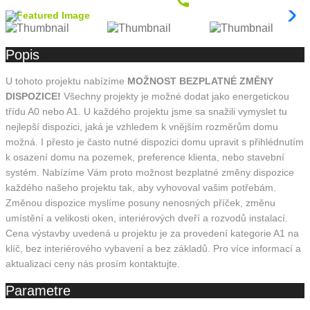
Popis
U tohoto projektu nabízíme
MOŽNOST BEZPLATNÉ ZMĚNY
DISPOZICE!
Všechny projekty je možné dodat jako energetickou
třídu A0 nebo A1. U každého projektu jsme sa snažili vymyslet tu
nejlepší dispozici, jaká je vzhledem k vnějším rozměrům domu
možná. I přesto je často nutné dispozici domu upravit s přihlédnutím
k osazení domu na pozemek, preference klienta, nebo stavební
systém. Nabízíme Vám proto možnost bezplatné změny dispozice
každého našeho projektu tak, aby vyhovoval vašim potřebám.
Změnou dispozice myslíme posuny nenosných příček, změnu
umístění a velikosti oken, interiérových dveří a rozvodů instalací.
Cena výstavby uvedená u projektu je za provedení kategorie A1 na
klíč, bez interiérového vybavení a bez základů. Pro více informací a
aktualizaci ceny nás prosím kontaktujte.
Parametre