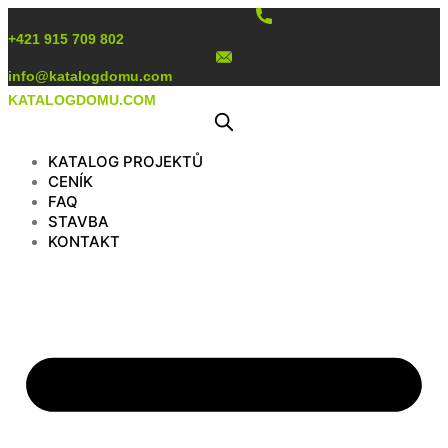
Preskočiť
na
+421 915 709 802
obsah
info@katalogdomu.com
KATALOGDOMU.COM
KATALOG PROJEKTŮ
CENÍK
FAQ
STAVBA
KONTAKT