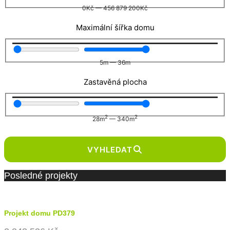
0
Kč
—
456 879 200
Kč
Maximální šířka domu
5
m
—
36
m
Zastavěná plocha
2
2
28
m
—
340
m
VYHLEDAT
Posledné projekty
Projekt domu PD379