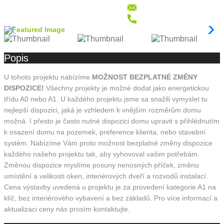
Popis
U tohoto projektu nabízíme
MOŽNOST BEZPLATNÉ ZMĚNY
DISPOZICE!
Všechny projekty je možné dodat jako energetickou
třídu A0 nebo A1. U každého projektu jsme sa snažili vymyslet tu
nejlepší dispozici, jaká je vzhledem k vnějším rozměrům domu
možná. I přesto je často nutné dispozici domu upravit s přihlédnutím
k osazení domu na pozemek, preference klienta, nebo stavební
systém. Nabízíme Vám proto možnost bezplatné změny dispozice
každého našeho projektu tak, aby vyhovoval vašim potřebám.
Změnou dispozice myslíme posuny nenosných příček, změnu
umístění a velikosti oken, interiérových dveří a rozvodů instalací.
Cena výstavby uvedená u projektu je za provedení kategorie A1 na
klíč, bez interiérového vybavení a bez základů. Pro více informací a
aktualizaci ceny nás prosím kontaktujte.