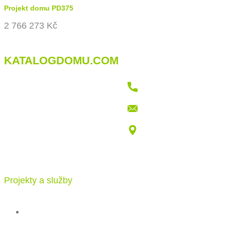
Projekt domu PD375
2 766 273 Kč
KATALOGDOMU.COM
+421 915 709 802
info@katalogdomu.com
Vajnorská 100/B, 83104 Bratislava
Projekty a služby
Katalog projektů