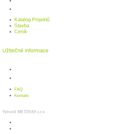
Stavba
Ceník
Katalog Projektů
Stavba
Ceník
Užitečné informace
FAQ
Kontakt
FAQ
Kontakt
Vytvoril METINAS s.r.o.
Zásady používání souborů cookies
Zásady ochrany osobních údajů