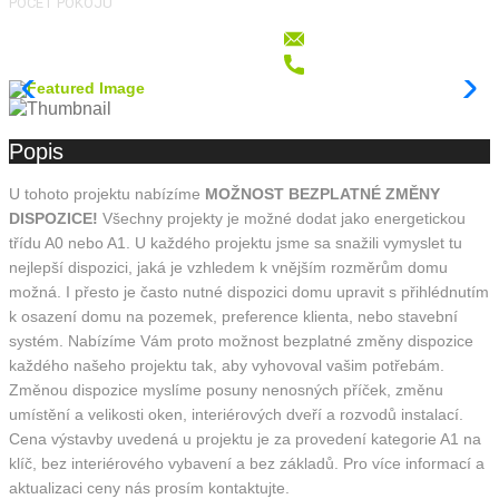
POČET POKOJŮ
Popis
U tohoto projektu nabízíme
MOŽNOST BEZPLATNÉ ZMĚNY
DISPOZICE!
Všechny projekty je možné dodat jako energetickou
třídu A0 nebo A1. U každého projektu jsme sa snažili vymyslet tu
nejlepší dispozici, jaká je vzhledem k vnějším rozměrům domu
možná. I přesto je často nutné dispozici domu upravit s přihlédnutím
k osazení domu na pozemek, preference klienta, nebo stavební
systém. Nabízíme Vám proto možnost bezplatné změny dispozice
každého našeho projektu tak, aby vyhovoval vašim potřebám.
Změnou dispozice myslíme posuny nenosných příček, změnu
umístění a velikosti oken, interiérových dveří a rozvodů instalací.
Cena výstavby uvedená u projektu je za provedení kategorie A1 na
klíč, bez interiérového vybavení a bez základů. Pro více informací a
aktualizaci ceny nás prosím kontaktujte.