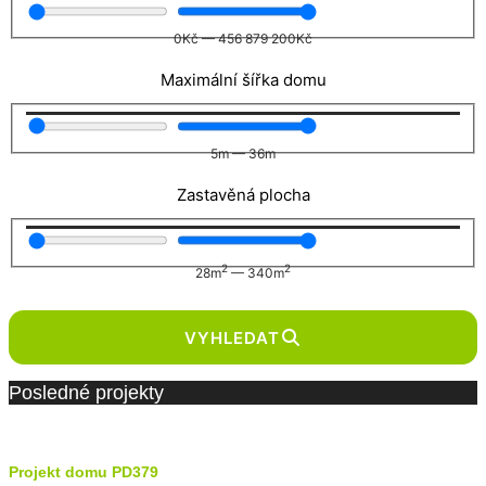
0
Kč
—
456 879 200
Kč
Maximální šířka domu
5
m
—
36
m
Zastavěná plocha
2
2
28
m
—
340
m
VYHLEDAT
Posledné projekty
Projekt domu PD379