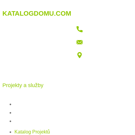
KATALOGDOMU.COM
+421 915 709 802
info@katalogdomu.com
Vajnorská 100/B, 83104 Bratislava
Projekty a služby
Katalog projektů
Stavba
Ceník
Katalog Projektů