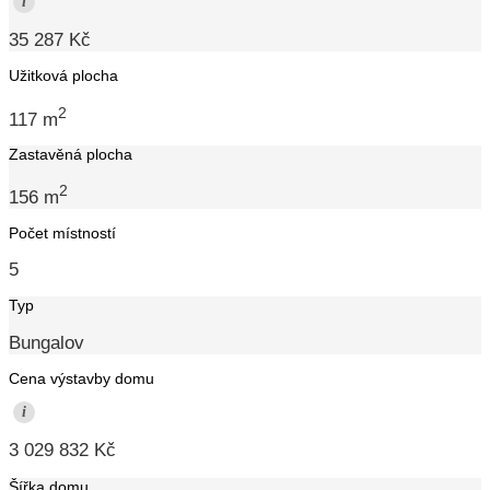
i
35 287 Kč
Užitková plocha
2
117 m
Zastavěná plocha
2
156 m
Počet místností
5
Typ
Bungalov
Cena výstavby domu
i
3 029 832 Kč
Šířka domu