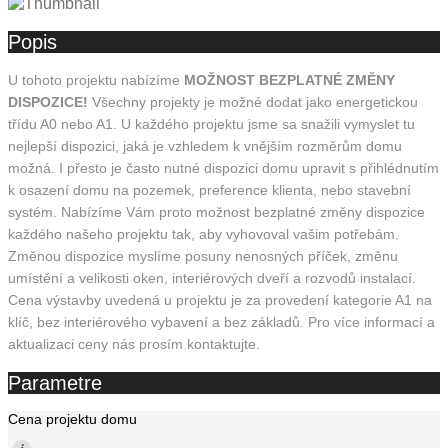
Popis
U tohoto projektu nabízíme
MOŽNOST BEZPLATNÉ ZMĚNY
DISPOZICE!
Všechny projekty je možné dodat jako energetickou
třídu A0 nebo A1. U každého projektu jsme sa snažili vymyslet tu
nejlepší dispozici, jaká je vzhledem k vnějším rozměrům domu
možná. I přesto je často nutné dispozici domu upravit s přihlédnutím
k osazení domu na pozemek, preference klienta, nebo stavební
systém. Nabízíme Vám proto možnost bezplatné změny dispozice
každého našeho projektu tak, aby vyhovoval vašim potřebám.
Změnou dispozice myslíme posuny nenosných příček, změnu
umístění a velikosti oken, interiérových dveří a rozvodů instalací.
Cena výstavby uvedená u projektu je za provedení kategorie A1 na
klíč, bez interiérového vybavení a bez základů. Pro více informací a
aktualizaci ceny nás prosím kontaktujte.
Parametre
Cena projektu domu