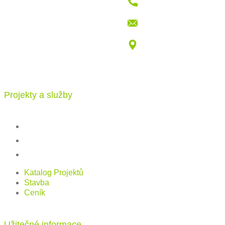
+421 915 709 802
info@katalogdomu.com
Vajnorská 100/B, 83104 Bratislava
Projekty a služby
Katalog projektů
Stavba
Ceník
Katalog Projektů
Stavba
Ceník
Užitečné informace