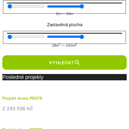
5
m
—
36
m
Zastavěná plocha
2
2
28
m
—
340
m
VYHLEDAT
Posledné projekty
Projekt domu PD379
2 243 536 Kč