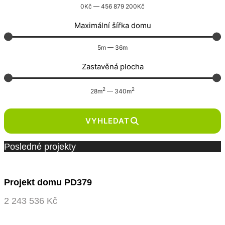
0
Kč
—
456 879 200
Kč
Maximální šířka domu
5
m
—
36
m
Zastavěná plocha
2
2
28
m
—
340
m
VYHLEDAT
Posledné projekty
Projekt domu PD379
2 243 536 Kč