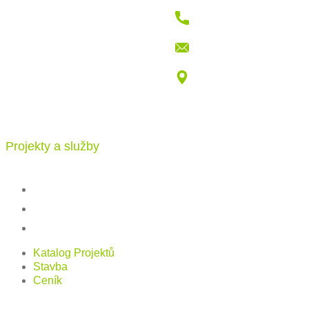
+421 915 709 802
info@katalogdomu.com
Vajnorská 100/B, 83104 Bratislava
Projekty a služby
Katalog projektů
Stavba
Ceník
Katalog Projektů
Stavba
Ceník