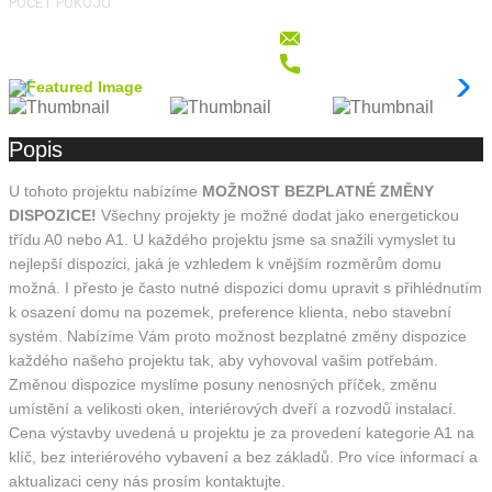
POČET POKOJŮ
Popis
U tohoto projektu nabízíme
MOŽNOST BEZPLATNÉ ZMĚNY
DISPOZICE!
Všechny projekty je možné dodat jako energetickou
třídu A0 nebo A1. U každého projektu jsme sa snažili vymyslet tu
nejlepší dispozici, jaká je vzhledem k vnějším rozměrům domu
možná. I přesto je často nutné dispozici domu upravit s přihlédnutím
k osazení domu na pozemek, preference klienta, nebo stavební
systém. Nabízíme Vám proto možnost bezplatné změny dispozice
každého našeho projektu tak, aby vyhovoval vašim potřebám.
Změnou dispozice myslíme posuny nenosných příček, změnu
umístění a velikosti oken, interiérových dveří a rozvodů instalací.
Cena výstavby uvedená u projektu je za provedení kategorie A1 na
klíč, bez interiérového vybavení a bez základů. Pro více informací a
aktualizaci ceny nás prosím kontaktujte.