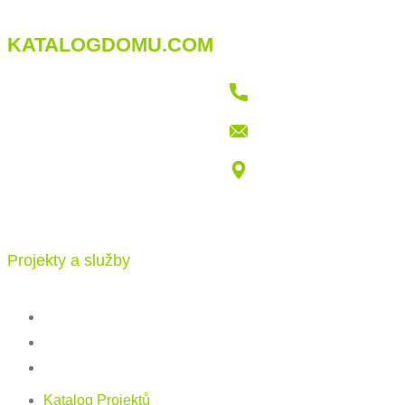
KATALOGDOMU.COM
+421 915 709 802
info@katalogdomu.com
Vajnorská 100/B, 83104 Bratislava
Projekty a služby
Katalog projektů
Stavba
Ceník
Katalog Projektů