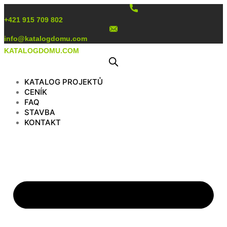
Preskočiť
na
+421 915 709 802
obsah
info@katalogdomu.com
KATALOGDOMU.COM
KATALOG PROJEKTŮ
CENÍK
FAQ
STAVBA
KONTAKT