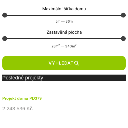
Maximální šířka domu
5
m
—
36
m
Zastavěná plocha
2
2
28
m
—
340
m
VYHLEDAT
Posledné projekty
Projekt domu PD379
2 243 536 Kč