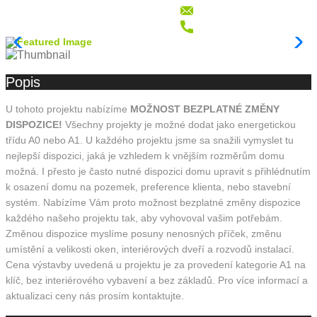
Popis
U tohoto projektu nabízíme
MOŽNOST BEZPLATNÉ ZMĚNY
DISPOZICE!
Všechny projekty je možné dodat jako energetickou
třídu A0 nebo A1. U každého projektu jsme sa snažili vymyslet tu
nejlepší dispozici, jaká je vzhledem k vnějším rozměrům domu
možná. I přesto je často nutné dispozici domu upravit s přihlédnutím
k osazení domu na pozemek, preference klienta, nebo stavební
systém. Nabízíme Vám proto možnost bezplatné změny dispozice
každého našeho projektu tak, aby vyhovoval vašim potřebám.
Změnou dispozice myslíme posuny nenosných příček, změnu
umístění a velikosti oken, interiérových dveří a rozvodů instalací.
Cena výstavby uvedená u projektu je za provedení kategorie A1 na
klíč, bez interiérového vybavení a bez základů. Pro více informací a
aktualizaci ceny nás prosím kontaktujte.