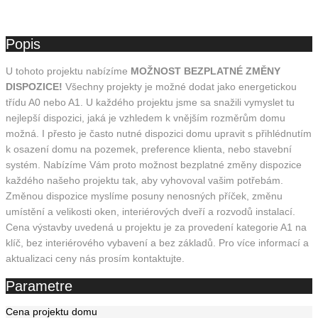
Popis
U tohoto projektu nabízíme
MOŽNOST BEZPLATNÉ ZMĚNY
DISPOZICE!
Všechny projekty je možné dodat jako energetickou
třídu A0 nebo A1. U každého projektu jsme sa snažili vymyslet tu
nejlepší dispozici, jaká je vzhledem k vnějším rozměrům domu
možná. I přesto je často nutné dispozici domu upravit s přihlédnutím
k osazení domu na pozemek, preference klienta, nebo stavební
systém. Nabízíme Vám proto možnost bezplatné změny dispozice
každého našeho projektu tak, aby vyhovoval vašim potřebám.
Změnou dispozice myslíme posuny nenosných příček, změnu
umístění a velikosti oken, interiérových dveří a rozvodů instalací.
Cena výstavby uvedená u projektu je za provedení kategorie A1 na
klíč, bez interiérového vybavení a bez základů. Pro více informací a
aktualizaci ceny nás prosím kontaktujte.
Parametre
Cena projektu domu