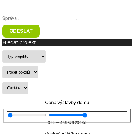
Správa
ODESLAT
Hledat projekt
Cena výstavby domu
0
Kč
—
456 879 200
Kč
Maximální šířka domu