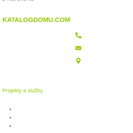
KATALOGDOMU.COM
+421 915 709 802
info@katalogdomu.com
Vajnorská 100/B, 83104 Bratislava
Projekty a služby
Katalog projektů
Stavba
Ceník