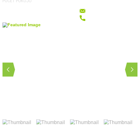
POČET POKOJŮ