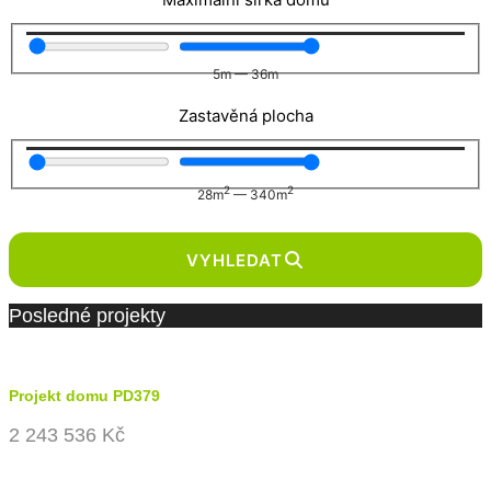
5
m
—
36
m
Zastavěná plocha
2
2
28
m
—
340
m
VYHLEDAT
Posledné projekty
Projekt domu PD379
2 243 536 Kč